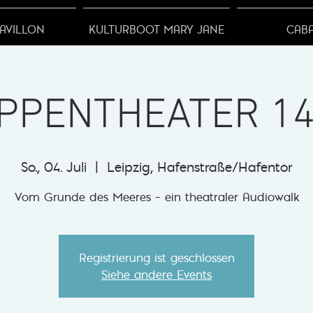
AVILLON
KULTURBOOT MARY JANE
CAB
PPENTHEATER 14
So., 04. Juli
  |  
Leipzig, Hafenstraße/Hafentor
Vom Grunde des Meeres – ein theatraler Audiowalk
Registrierung ist geschlossen
Siehe andere Events