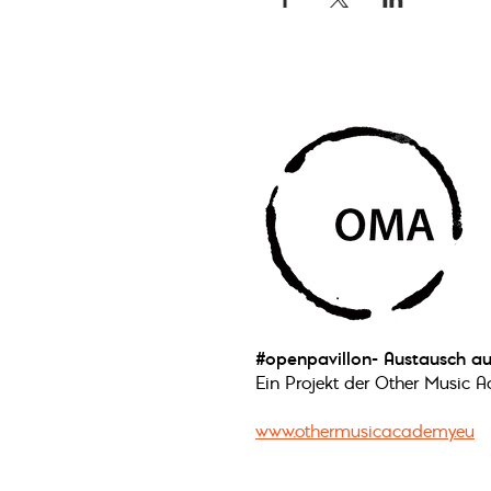
#openpavillon- Austausch a
Ein Projekt der Other Music A
www.othermusicacademy.eu